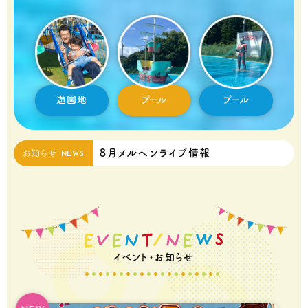
遊園地
プール
プール
8月メルヘンライブ情報
お知らせ
NEWS
E
V
E
N
T
/
N
E
W
S
イベント・お知らせ