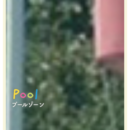
A
P
P
o
o
m
o
o
u
l
l
s
e
m
e
n
t
プールゾーン