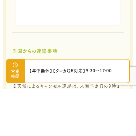
当園からの連絡事項
※雨天来園時の昼食場所は、当園にて指定させて頂
く場合がございます。
【年中無休】【クレカQR対応】9:30～17:00
営業
時間
予め、ご了承頂きますようお願いいたします。
※天候によるキャンセル連絡は、来園予定日の9時ま
でにお願いいたします。
■プライバシーポリシー
森とリスの遊園地 メルヘン村（以下「当社」）は、以