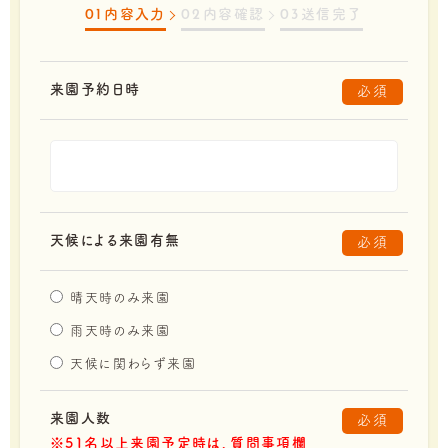
内容入力
内容確認
送信完了
01
02
03
来園予約日時
必須
天候による来園有無
必須
晴天時のみ来園
雨天時のみ来園
天候に関わらず来園
来園人数
必須
※51名以上来園予定時は、質問事項欄